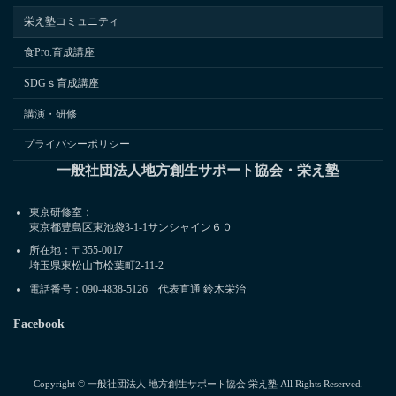
栄え塾コミュニティ
食Pro.育成講座
SDGｓ育成講座
講演・研修
プライバシーポリシー
一般社団法人地方創生サポート協会・栄え塾
東京研修室：
東京都豊島区東池袋3-1-1サンシャイン６０
所在地：〒355-0017
埼玉県東松山市松葉町2-11-2
電話番号：090-4838-5126 代表直通 鈴木栄治
Facebook
Copyright © 一般社団法人 地方創生サポート協会 栄え塾 All Rights Reserved.