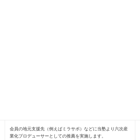
もっと見る
六次産業化
商品開発・販路開拓
会員の地元支援先（例えばミラサポ）などに当塾より六次産
業化プロデューサーとしての推薦を実施します。