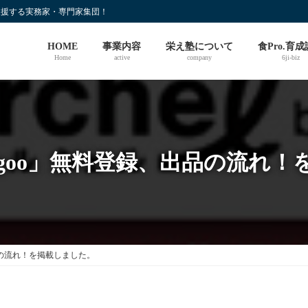
支援する実務家・専門家集団！
HOME
事業内容
栄え塾について
食Pro.育
Home
active
company
6ji-biz
goo」無料登録、出品の流れ
品の流れ！を掲載しました。