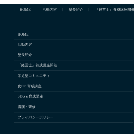
HOME
活動内容
塾長紹介
『経営士』養成講座開
HOME
活動内容
塾長紹介
『経営士』養成講座開催
栄え塾コミュニティ
食Pro.育成講座
SDGｓ育成講座
講演・研修
プライバシーポリシー