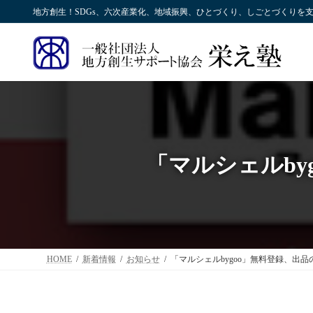
コ
ナ
地方創生！SDGs、六次産業化、地域振興、ひとづくり、しごとづくりを
ン
ビ
テ
ゲ
ン
ー
ツ
シ
へ
ョ
ス
ン
キ
に
ッ
移
プ
動
「マルシェルby
HOME
新着情報
お知らせ
「マルシェルbygoo」無料登録、出