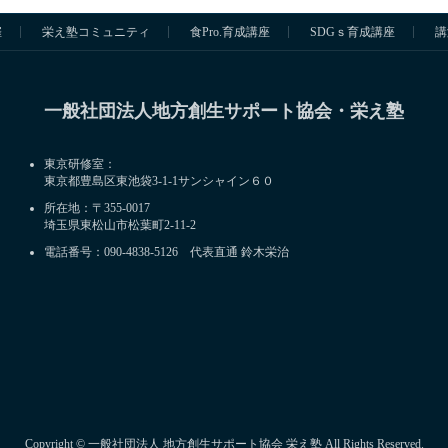
催
栄え塾コミュニティ
食Pro.育成講座
SDGｓ育成講座
講
一般社団法人地方創生サポート協会・栄え塾
東京研修室：
東京都豊島区東池袋3-1-1サンシャイン６０
所在地：〒355-0017
埼玉県東松山市松葉町2-11-2
電話番号：090-4838-5126 代表直通 鈴木栄治
Copyright © 一般社団法人 地方創生サポート協会 栄え塾 All Rights Reserved.